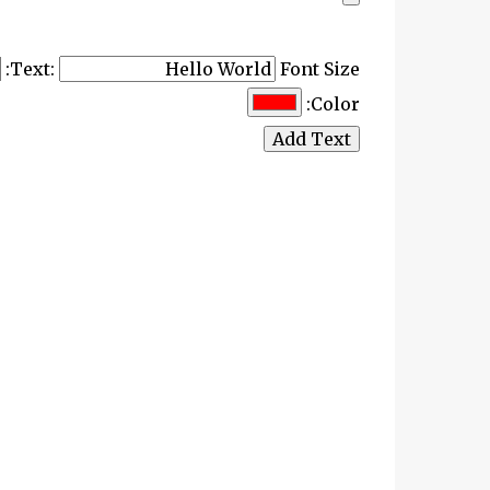
Text:
Font Size:
Color:
Add Text